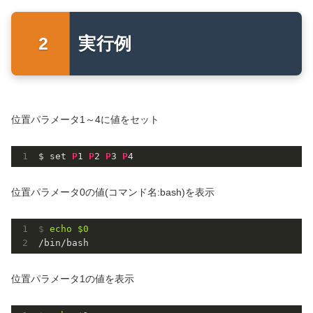
実行例
位置パラメータ1～4に値をセット
$ set 
P
1
P
2
P
3
P
4
位置パラメータ0の値(コマンド名:bash)を表示
$
echo
$0
/bin/bash
位置パラメータ1の値を表示