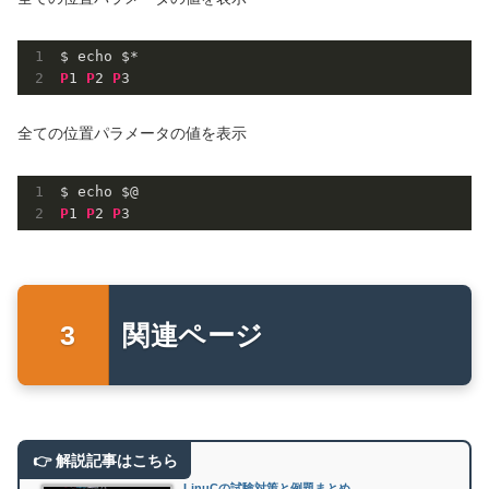
P
1
P
2
P
3
全ての位置パラメータの値を表示
P
1
P
2
P
3
関連ページ
LinuCの試験対策と例題まとめ