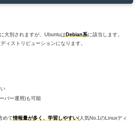
an系に大別されますが、Ubuntuは
Debian系
に該当します。
た派生ディストリビューションになります。
すい
サーバー運用)も可能
含めて
情報量が多く、学習しやすい
(人気No.1のLinuxディ