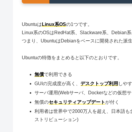
Ubuntuは
Linux系OS
の1つです。
Linux系のOSはRedHat系、Slackware系、Debi
つまり、UbuntuはDebianをベースに開発され
Ubuntuの特徴をまとめると以下のとおりです。
無償
で利用できる
GUIの完成度が高く、
デスクトップ利用
しや
サーバ運用(Webサーバ、Dockerなどの仮想
無償の
セキュリティアップデート
が付く
利用者は世界中で2000万人を超え、日本語も
ストリビューション)