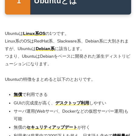
Ubuntuとは
Ubuntuは
Linux系OS
の1つです。
Linux系のOSはRedHat系、Slackware系、Debian系に大別されま
すが、Ubuntuは
Debian系
に該当します。
つまり、UbuntuはDebianをベースに開発された派生ディストリビ
ューションになります。
Ubuntuの特徴をまとめると以下のとおりです。
無償
で利用できる
GUIの完成度が高く、
デスクトップ利用
しやすい
サーバ運用(Webサーバ、Dockerなどの仮想サーバー運用)も
可能
無償の
セキュリティアップデート
が付く
利用者は世界中で2000万人を超え、日本語も含めて
情報量が