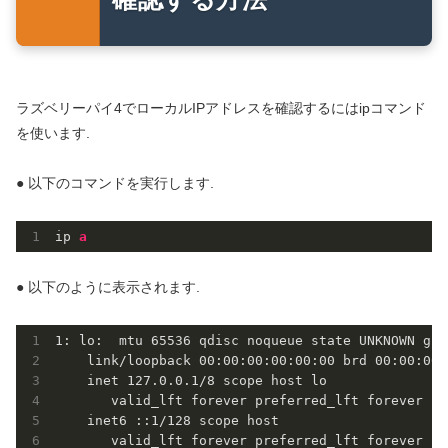
ラズベリーパイ4でローカルIPアドレスを確認するにはipコマンド
を使います.
● 以下のコマンドを実行します.
ip 
a
● 以下のように表示されます.
1
: lo: 
 mtu 
65536
 qdisc noqueue state UNKNOWN gro
    link/loopback 
00
:
00
:
00
:
00
:
00
:
00
 brd 
00
:
00
:
00
:
    inet 
127.0
.0
.1
/
8
 scope host lo

       valid_lft forever preferred_lft forever

    inet6 ::
1
/
128
 scope host
