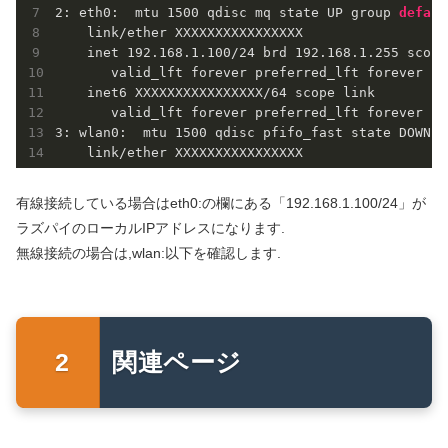
2
: eth0: 
 mtu 
1500
 qdisc mq state UP group 
defaul
    link/ether XXXXXXXXXXXXXXXX

    inet 
192.168
.1
.100
/
24
 brd 
192.168
.1
.255
 scope
       valid_lft forever preferred_lft forever

    inet6 XXXXXXXXXXXXXXXX/
64
 scope link

3
: wlan0: 
 mtu 
1500
 qdisc pfifo_fast state DOWN g
    link/ether XXXXXXXXXXXXXXXX
有線接続している場合はeth0:の欄にある「192.168.1.100/24」が
ラズパイのローカルIPアドレスになります.
無線接続の場合は,wlan:以下を確認します.
関連ページ