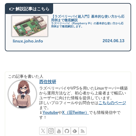
【ラズベリーパイ超入門】基本的な使い方から応
用例まで徹底解説
ラズベリーパイ（Raspberry Pi）の基本的な使い方から応
用例まで徹底解説します。
2024.06.13
linux.joho.info
この記事を書いた人
西住技研
ラズベリーパイやVPSを用いたLinuxサーバー構築
から運用方法など、初心者から上級者まで幅広い
ユーザーに向けた情報を提供しています。
詳しいプロフィールやお問合せは
こちらのページ
まで。
⇓
Youtube
や
X（旧Twitter）
でも情報発信中で
す！