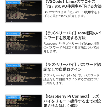
【VSCode】Linuxのプロセス
Raspberry Pi
「rg」のCPU使用率を下げる方法
Linuxのプロセス「rg」のCPU使用率を下
げる方法について紹介します。
【ラズベリーパイ】root権限のパ
Raspberry Pi
スワードを設定する方法
Raspberry Pi(ラズベリーパイ)のroot権限
のパスワードを設定する方法について紹
介します。
【ラズベリーパイ】パスワード認
Raspberry Pi
証なしで自動ログイン
ラズベリーパイ（4・5）で、パスワード
認証なしで自動ログインする方法につい
て紹介します。
【Raspberry Pi Connect】ラズ
Raspberry Pi
パイをリモート操作するまでの設
定方法を詳しく解説