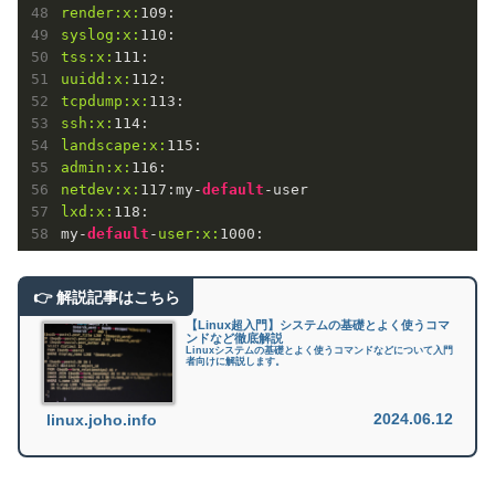
render:
x:
109
syslog:
x:
110
tss:
x:
111
uuidd:
x:
112
tcpdump:
x:
113
ssh:
x:
114
landscape:
x:
115
admin:
x:
116
netdev:
x:
117
:my-
default
lxd:
x:
118
:

my-
default
-
user:
x:
1000
【Linux超入門】システムの基礎とよく使うコマ
ンドなど徹底解説
Linuxシステムの基礎とよく使うコマンドなどについて入門
者向けに解説します。
2024.06.12
linux.joho.info