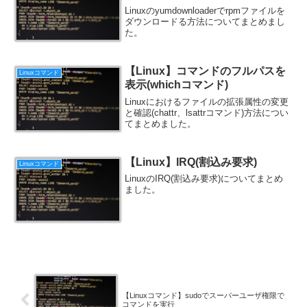
Linuxのyumdownloaderでrpmファイルを
ダウンロードる方法についてまとめまし
た。
【Linux】コマンドのフルパスを
Linuxコマンド
表示(whichコマンド)
Linuxにおけるファイルの拡張属性の変更
と確認(chattr、lsattrコマンド)方法につい
てまとめました。
【Linux】IRQ(割込み要求)
Linuxコマンド
LinuxのIRQ(割込み要求)についてまとめ
ました。
【Linuxコマンド】sudoでスーパーユーザ権限で
コマンドを実行