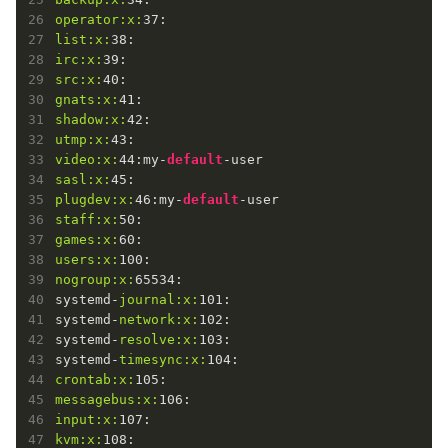
operator:
x:
37
list:
x:
38
irc:
x:
39
src:
x:
40
gnats:
x:
41
shadow:
x:
42
utmp:
x:
43
video:
x:
44
:my-
default
sasl:
x:
45
plugdev:
x:
46
:my-
default
staff:
x:
50
games:
x:
60
users:
x:
100
nogroup:
x:
65534
:

systemd-
journal:
x:
101
:

systemd-
network:
x:
102
:

systemd-
resolve:
x:
103
:

systemd-
timesync:
x:
104
crontab:
x:
105
messagebus:
x:
106
input:
x:
107
kvm:
x:
108