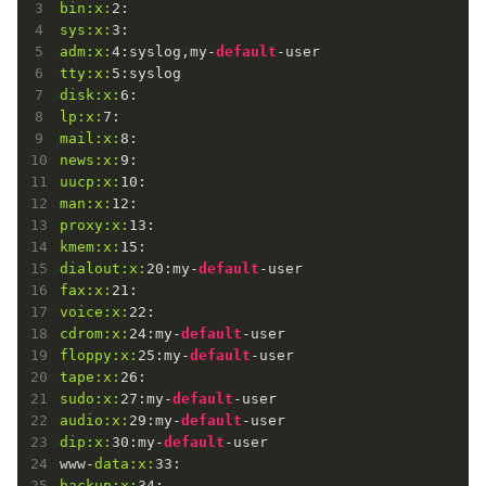
bin:
x:
2
sys:
x:
3
adm:
x:
4
:syslog,my-
default
tty:
x:
5
disk:
x:
6
lp:
x:
7
mail:
x:
8
news:
x:
9
uucp:
x:
10
man:
x:
12
proxy:
x:
13
kmem:
x:
15
dialout:
x:
20
:my-
default
fax:
x:
21
voice:
x:
22
cdrom:
x:
24
:my-
default
floppy:
x:
25
:my-
default
tape:
x:
26
sudo:
x:
27
:my-
default
audio:
x:
29
:my-
default
dip:
x:
30
:my-
default
-user

www-
data:
x:
33
backup:
x:
34