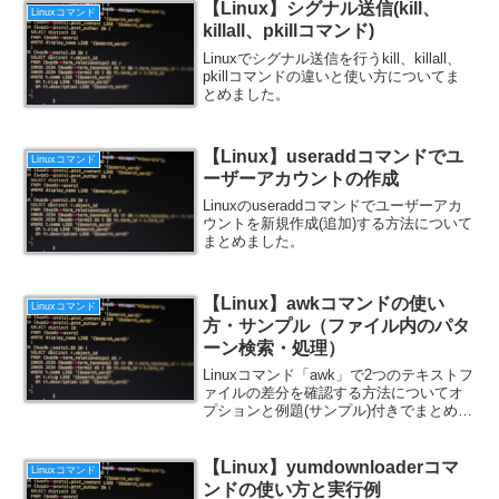
【Linux】シグナル送信(kill、
Linuxコマンド
killall、pkillコマンド)
Linuxでシグナル送信を行うkill、killall、
pkillコマンドの違いと使い方についてま
とめました。
【Linux】useraddコマンドでユ
Linuxコマンド
ーザーアカウントの作成
Linuxのuseraddコマンドでユーザーアカ
ウントを新規作成(追加)する方法について
まとめました。
【Linux】awkコマンドの使い
Linuxコマンド
方・サンプル（ファイル内のパタ
ーン検索・処理）
Linuxコマンド「awk」で2つのテキストフ
ァイルの差分を確認する方法についてオ
プションと例題(サンプル)付きでまとめま
した。
【Linux】yumdownloaderコマ
Linuxコマンド
ンドの使い方と実行例