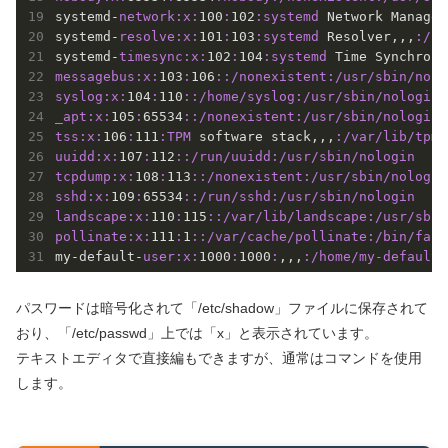
systemd-
network:
x:
100
:
102
:systemd
 Network Managem
systemd-
resolve:
x:
101
:
103
:systemd
 Resolver,,,
:/ru
systemd-
timesync:
x:
102
:
104
:systemd
 Time Synchroni
messagebus:
x:
103
:
106
:
:/nonexistent
:/usr/sbin/nolo
syslog:
x:
104
:
110
:
:/home/syslog
:/usr/sbin/nologin
_apt:
x:
105
:
65534
:
:/nonexistent
:/usr/sbin/nologin
tss:
x:
106
:
111
:TPM
 software stack,,,
:/var/lib/tpm
:
uuidd:
x:
107
:
112
:
:/run/uuidd
:/usr/sbin/nologin
tcpdump:
x:
108
:
113
:
:/nonexistent
:/usr/sbin/nologin
sshd:
x:
109
:
65534
:
:/run/sshd
:/usr/sbin/nologin
landscape:
x:
110
:
115
:
:/var/lib/landscape
:/usr/sbin
pollinate:
x:
111
:
1
:
:/var/cache/pollinate
:/bin/fals
my-default-
user:
x:
1000
:
1000
:
,,,
:/home/my-default-
パスワードは暗号化されて「/etc/shadow」ファイルに保存されて
おり、「/etc/passwd」上では「x」と表示されています。
テキストエディタで直接編もできますが、通常はコマンドを使用
します。