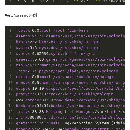
ユーザー名:パスワード:ユーザー
ID:
グループ
ID:
■/etc/passwdの例
root:
x:
0
:
0
:root
:/root
:/bin/bash
daemon:
x:
1
:
1
:daemon
:/usr/sbin
:/usr/sbin/nologin
bin:
x:
2
:
2
:bin
:/bin
:/usr/sbin/nologin
sys:
x:
3
:
3
:sys
:/dev
:/usr/sbin/nologin
sync:
x:
4
:
65534
:sync
:/bin
:/bin/sync
games:
x:
5
:
60
:games
:/usr/games
:/usr/sbin/nologin
man:
x:
6
:
12
:man
:/var/cache/man
:/usr/sbin/nologin
lp:
x:
7
:
7
:lp
:/var/spool/lpd
:/usr/sbin/nologin
mail:
x:
8
:
8
:mail
:/var/mail
:/usr/sbin/nologin
news:
x:
9
:
9
:news
:/var/spool/news
:/usr/sbin/nologin
uucp:
x:
10
:
10
:uucp
:/var/spool/uucp
:/usr/sbin/nolog
proxy:
x:
13
:
13
:proxy
:/bin
:/usr/sbin/nologin
www-
data:
x:
33
:
33
:www-data
:/var/www
:/usr/sbin/nolo
backup:
x:
34
:
34
:backup
:/var/backups
:/usr/sbin/nolo
list:
x:
38
:
38
:Mailing
 List 
Manager:
/var/
list:
irc:
x:
39
:
39
:ircd
:/var/run/ircd
:/usr/sbin/nologin
gnats:
x:
41
:
41
:Gnats
 Bug-Reporting System (admin)
:
nobody:
x:
65534
:
65534
:nobody
:/nonexistent
:/usr/sbi