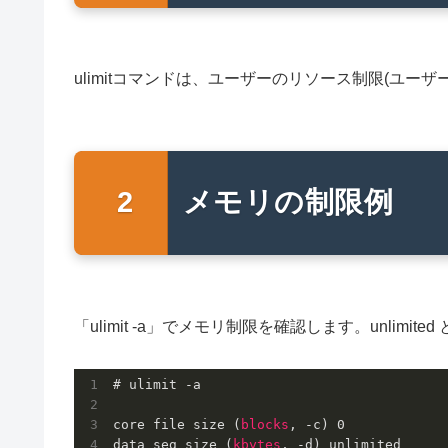
ulimitコマンドは、ユーザーのリソース制限(ユ
メモリの制限例
「ulimit -a」でメモリ制限を確認します。unlim
# ulimit -a

core file size (
blocks
, -c) 
0
data seg size (
kbytes
, -d) unlimited
