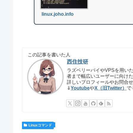
linux.joho.info
この記事を書いた人
西住技研
ラズベリーパイやVPSを用いた
者まで幅広いユーザーに向け
詳しいプロフィールやお問合
⇓
Youtube
や
X（旧Twitter）
で
Linuxコマンド