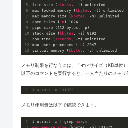
file size (
blocks
, -f) unlimited

max locked memory (
kbytes
, -l) unlimited

max memory size (
kbytes
, -m) unlimited

open files (
-n
) 
1024
pipe size (
512
 bytes, -p) 

stack size (
kbytes
, -s) 
8192
cpu time (
seconds
, -t) unlimited

max user processes (
-u
) 
2047
virtual memory (
kbytes
メモリ制限を行なうには、「-m <サイズ（KB単位
以下のコマンドを実行すると、一人当たりのメモリ使
# ulimit -m 131072
メモリ使用量は以下で確認できます。
# ulimit -a | grep 
max
max
memory
size
 (kbytes, -m) 
131072