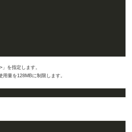
）>」を指定します。
用量を128MBに制限します。