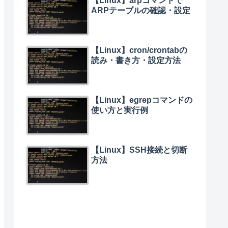
【Linux】arpコマンドで
ARPテーブルの確認・設定
【Linux】cron/crontabの
読み・書き方・設定方法
【Linux】egrepコマンドの
使い方と実行例
【Linux】SSH接続と切断
方法