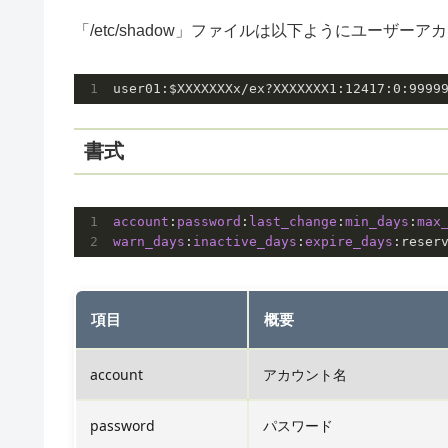
「/etc/shadow」ファイルは以下ようにユーザ
user01:$XXXXXXXx/ex?XXXXXXX1:
12417
:
0
:
9999
書式
account
:
password
:
last_change
:
min_days
:
max
warn_days
:
inactive_days
:
expire_days
:reser
項目
概要
account
アカウント名
password
パスワード