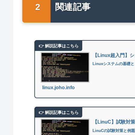
関連記事
【Linux超入門
Linuxシステムの基
linux.joho.info
【LinuC】試験対
LinuCの試験対策と例