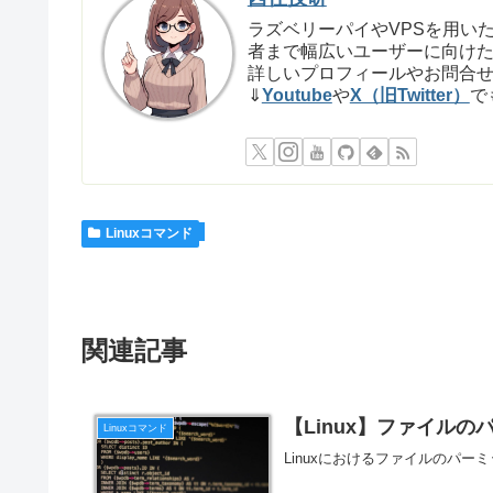
ラズベリーパイやVPSを用いた
者まで幅広いユーザーに向け
詳しいプロフィールやお問合
⇓
Youtube
や
X（旧Twitter）
で
Linuxコマンド
関連記事
【Linux】ファイル
Linuxコマンド
Linuxにおけるファイルのパ