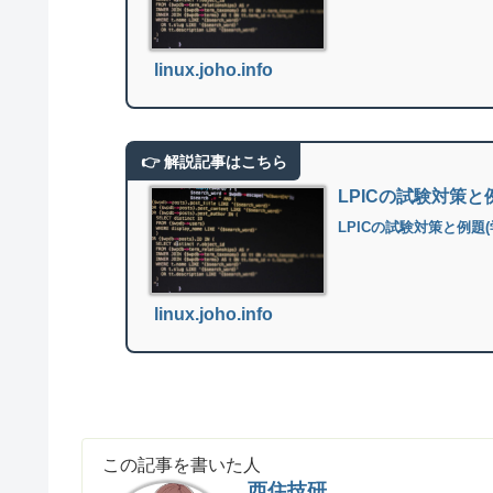
linux.joho.info
LPICの試験対策
LPICの試験対策と例題
linux.joho.info
この記事を書いた人
西住技研