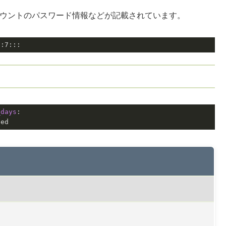
ーアカウントのパスワード情報などが記載されています。
9
:
7
:::
_days
ved