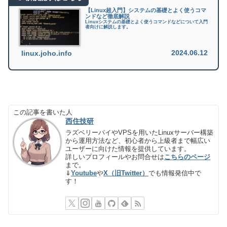
【Linux超入門】システムの基礎とよく使うコマ
ンドなど徹底解説
Linuxシステムの基礎とよく使うコマンドなどについて入門
者向けに解説します。
2024.06.12
linux.joho.info
この記事を書いた人
西住技研
ラズベリーパイやVPSを用いたLinuxサーバー構築
から運用方法など、初心者から上級者まで幅広い
ユーザーに向けた情報を提供しています。
詳しいプロフィールやお問合せは
こちらのページ
まで。
⇓
Youtube
や
X（旧Twitter）
でも情報発信中で
す！