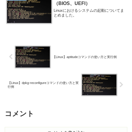
（BIOS、UEFI）
Linuxにおけるシステムの起動についてま
とめました。
【Linux】aptitudeコマンドの使い方と実行例
【Linux】dpkg-reconfigureコマンドの使い方と実
行例
コメント