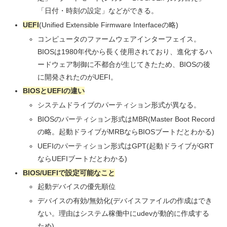
「日付・時刻の設定」などができる。
UEFI
(Unified Extensible Firmware Interfaceの略)
コンピュータのファームウェアインターフェイス。
BIOSは1980年代から長く使用されており、進化するハ
ードウェア制御に不都合が生じてきたため、BIOSの後
に開発されたのがUEFI。
BIOSとUEFIの違い
システムドライブのパーティション形式が異なる。
BIOSのパーティション形式はMBR(Master Boot Record
の略。起動ドライブがMRBならBIOSブートだとわかる)
UEFIのパーティション形式はGPT(起動ドライブがGRT
ならUEFIブートだとわかる)
BIOS/UEFIで設定可能なこと
起動デバイスの優先順位
デバイスの有効/無効化(デバイスファイルの作成はでき
ない。理由はシステム稼働中にudevが動的に作成する
ため)