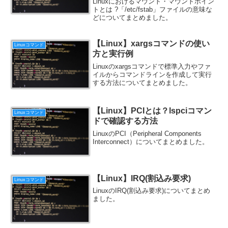
Linuxにおけるマウント・マウントポイン
トとは ?「/etc/fstab」ファイルの意味な
どについてまとめました。
【Linux】xargsコマンドの使い
Linuxコマンド
方と実行例
Linuxのxargsコマンドで標準入力やファ
イルからコマンドラインを作成して実行
する方法についてまとめました。
【Linux】PCIとは？lspciコマン
Linuxコマンド
ドで確認する方法
LinuxのPCI（Peripheral Components
Interconnect）についてまとめました。
【Linux】IRQ(割込み要求)
Linuxコマンド
LinuxのIRQ(割込み要求)についてまとめ
ました。