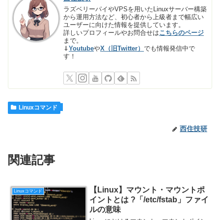
ラズベリーパイやVPSを用いたLinuxサーバー構築
から運用方法など、初心者から上級者まで幅広い
ユーザーに向けた情報を提供しています。
詳しいプロフィールやお問合せは
こちらのページ
まで。
⇓
Youtube
や
X（旧Twitter）
でも情報発信中で
す！
Linuxコマンド
西住技研
関連記事
【Linux】マウント・マウントポ
Linuxコマンド
イントとは ?「/etc/fstab」ファイ
ルの意味