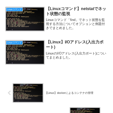
【Linuxコマンド】netstatでネッ
Linuxコマンド
ト状態の監視
Linuxコマンド「find」でネット状態を監
視する方法についてオプションと例題付
きでまとめました。
【Linux】I/Oアドレス(入出力ポ
Linuxコマンド
ート)
LinuxのI/Oアドレス(入出力ポート)につい
てまとめました。
【Linux】dockerによるコンテナの管理