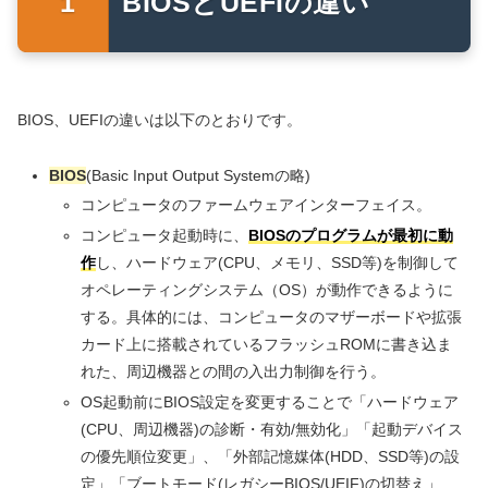
BIOSとUEFIの違い
BIOS、UEFIの違いは以下のとおりです。
BIOS
(Basic Input Output Systemの略)
コンピュータのファームウェアインターフェイス。
コンピュータ起動時に、
BIOSのプログラムが最初に動
作
し、ハードウェア(CPU、メモリ、SSD等)を制御して
オペレーティングシステム（OS）が動作できるように
する。具体的には、コンピュータのマザーボードや拡張
カード上に搭載されているフラッシュROMに書き込ま
れた、周辺機器との間の入出力制御を行う。
OS起動前にBIOS設定を変更することで「ハードウェア
(CPU、周辺機器)の診断・有効/無効化」「起動デバイス
の優先順位変更」、「外部記憶媒体(HDD、SSD等)の設
定」「ブートモード(レガシーBIOS/UEIF)の切替え」