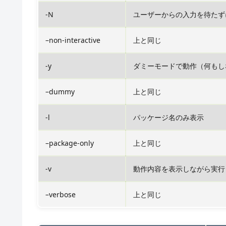
-N
ユーザーからの入力を待たず
–non-interactive
上と同じ
-y
ダミーモードで動作（何もし
–dummy
上と同じ
-l
パッケージ名のみ表示
–package-only
上と同じ
-v
動作内容を表示しながら実行
–verbose
上と同じ