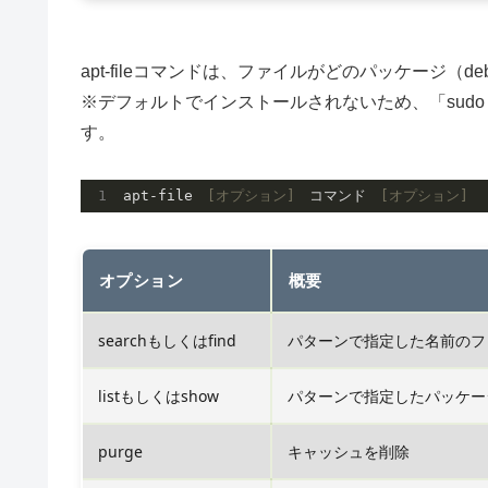
apt-fileコマンドは、ファイルがどのパッケージ
※デフォルトでインストールされないため、「sudo apt-g
す。
apt-file　
[オプション]
　コマンド　
[オプション]
オプション
概要
searchもしくはfind
パターンで指定した名前のフ
listもしくはshow
パターンで指定したパッケー
purge
キャッシュを削除