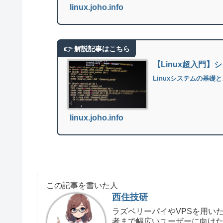
linux.joho.info
【Linux超入門
Linuxシステムの基
linux.joho.info
この記事を書いた人
西住技研
ラズベリーパイやVPSを用いた
者まで幅広いユーザーに向け