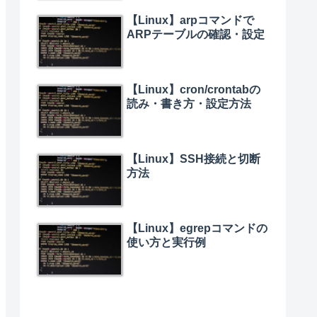
【Linux】arpコマンドで
ARPテーブルの確認・設定
【Linux】cron/crontabの
読み・書き方・設定方法
【Linux】SSH接続と切断
方法
【Linux】egrepコマンドの
使い方と実行例