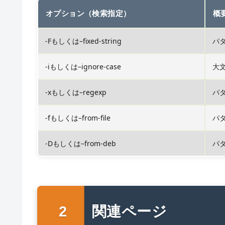
オプション（検索指定）
概
-Fもしくは–fixed-string
パ
-iもしくは–ignore-case
大
-xもしくは–regexp
パ
-fもしくは–from-file
パ
-Dもしくは–from-deb
パ
関連ページ