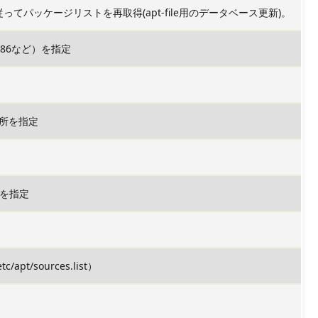
list」に従ってパッケージリストを再取得(apt-file用のデータベース更新)。
386など）を指定
所を指定
トを指定
/apt/sources.list）