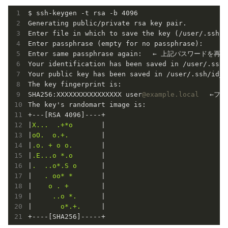
$ ssh-keygen -t rsa -b 4096

Generating public/private rsa key pair.

Enter file in which to save the key (/user/.ssh/id
Enter passphrase (empty for no passphrase)
Enter same passphrase again:　 ← 上記パスワードを再度
Your identification has been saved in /user
Your public key has been saved in /user/.ss
The key fingerprint is:

SHA256:XXXXXXXXXXXXXXXX user
@example.local
　 ←フィ
The key's randomart image is:

+---[RSA 4096]----+

|
X...  .+*o       
|

|
oO.  o.+.        
|

|
.o. + o o.       
|

|
.E...o *.o       
|

|
.  ..o*.S o      
|

|
   . oo* *       
|

|
    o . +        
|

|
     ..o *.      
|

|
       o*.+.     
|

+----[SHA256]-----+