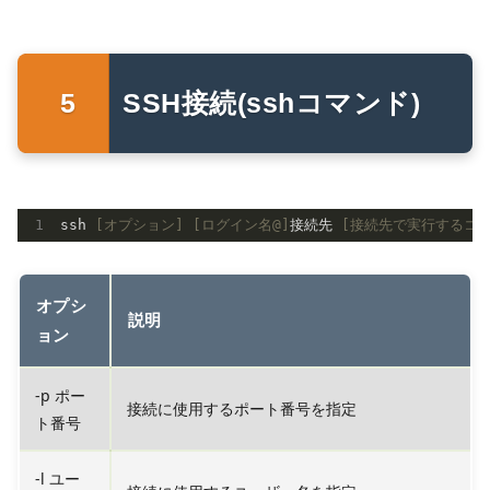
SSH接続(sshコマンド)
ssh 
[オプション]
[ログイン名@]
接続先 
[接続先で実行するコマ
オプシ
説明
ョン
-p ポー
接続に使用するポート番号を指定
ト番号
-l ユー