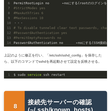
#StrictModes yes
#MaxAuthTries 6
#MaxSessions 10
# To disable tunneled clear text passwords, chang
#PasswordAuthentication yes
#PermitEmptyPasswords no
PasswordAuthentication no　　　　←noにする(SSH
上記のように修正を行い、「/etc/ssh/sshd_config」を保存した
ら、以下のコマンドでsshdを再起動させて設定を反映させる。
$ sudo
 service 
ssh restart
接続先サーバーの確認
(~/.ssh/known_hosts)