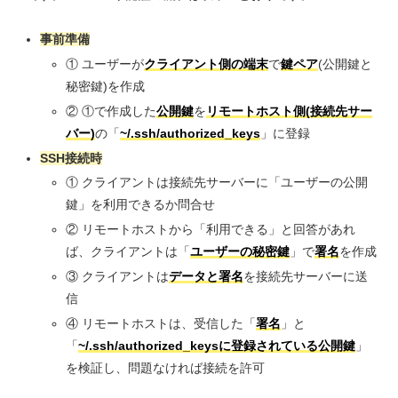
事前準備
① ユーザーが
クライアント側の端末
で
鍵ペア
(公開鍵と
秘密鍵)を作成
② ①で作成した
公開鍵
を
リモートホスト側(接続先サー
バー)
の「
~/.ssh/authorized_keys
」に登録
SSH接続時
① クライアントは接続先サーバーに「ユーザーの公開
鍵」を利用できるか問合せ
② リモートホストから「利用できる」と回答があれ
ば、クライアントは「
ユーザーの秘密鍵
」で
署名
を作成
③ クライアントは
データと署名
を接続先サーバーに送
信
④ リモートホストは、受信した「
署名
」と
「
~/.ssh/authorized_keysに登録されている公開鍵
」
を検証し、問題なければ接続を許可