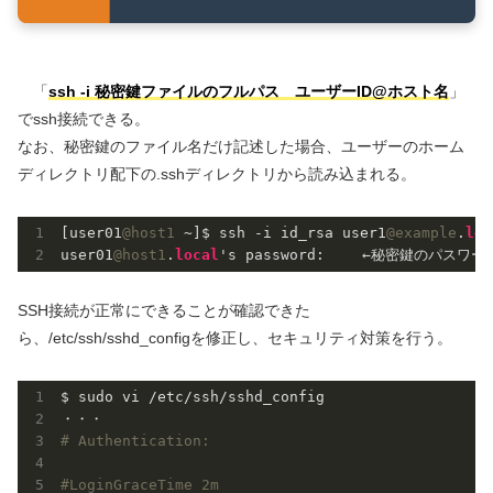
「
ssh -i 秘密鍵ファイルのフルパス ユーザーID@ホスト名
」
でssh接続できる。
なお、秘密鍵のファイル名だけ記述した場合、ユーザーのホーム
ディレクトリ配下の.sshディレクトリから読み込まれる。
[user01
@host1
 ~]$ ssh -i id_rsa user1
@example
.
loc
user01
@host1
.
local
's password: 　　←秘密鍵のパスワ
SSH接続が正常にできることが確認できた
ら、/etc/ssh/sshd_configを修正し、セキュリティ対策を行う。
$ sudo vi /etc/ssh/sshd_config

# Authentication:
#LoginGraceTime 2m