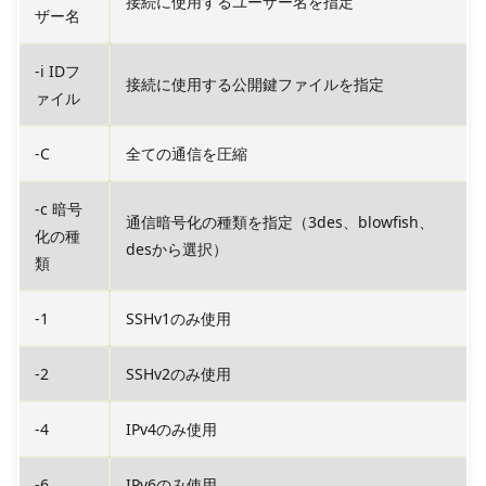
接続に使用するユーザー名を指定
ザー名
-i IDフ
接続に使用する公開鍵ファイルを指定
ァイル
-C
全ての通信を圧縮
-c 暗号
通信暗号化の種類を指定（3des、blowfish、
化の種
desから選択）
類
-1
SSHv1のみ使用
-2
SSHv2のみ使用
-4
IPv4のみ使用
-6
IPv6のみ使用