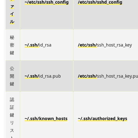
~/etc/ssh/ssh_config
/etc/ssh/sshd_config
ァ
イ
ル
秘
密
~/.ssh/
id_rsa
/etc/ssh/
ssh_host_rsa_key
鍵
公
開
~/.ssh/
id_rsa.pub
/etc/ssh/
ssh_host_rsa_key.p
鍵
認
証
鍵
~/.ssh/known_hosts
~/.ssh/authorized_keys
リ
ス
ト