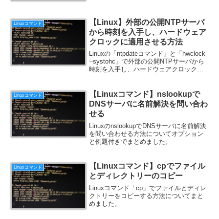
【Linux】外部の公開NTPサーバ
Linuxコマンド
から時刻を入手し、ハードウェア
クロックに適用させる方法
Linuxの「ntpdateコマンド」と「hwclock
--systohc」で外部の公開NTPサーバから
時刻を入手し、ハードウェアクロックに
適用させる方法についてまとめました。
【Linuxコマンド】nslookupで
Linuxコマンド
DNSサーバに名前解決を問い合わ
せる
LinuxのnslookupでDNSサーバに名前解決
を問い合わせる方法についてオプション
と例題付きでまとめました。
【Linuxコマンド】cpでファイル
Linuxコマンド
とディレクトリーのコピー
Linuxコマンド「cp」でファイルとディレ
クトリーをコピーする方法についてまと
めました。