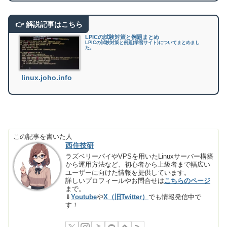
LPICの試験対策と例題まとめ
LPICの試験対策と例題(学習サイト)についてまとめまし
た。
linux.joho.info
この記事を書いた人
西住技研
ラズベリーパイやVPSを用いたLinuxサーバー構築
から運用方法など、初心者から上級者まで幅広い
ユーザーに向けた情報を提供しています。
詳しいプロフィールやお問合せは
こちらのページ
まで。
⇓
Youtube
や
X（旧Twitter）
でも情報発信中で
す！