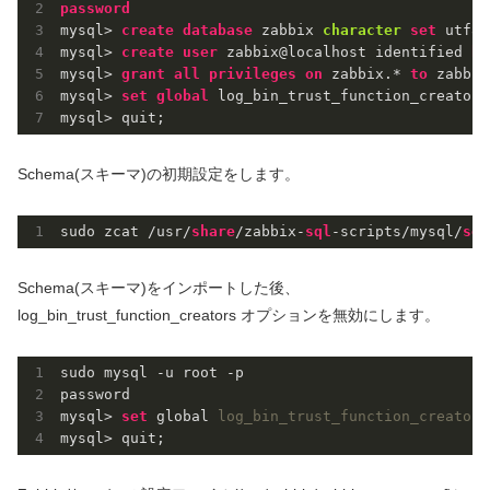
password
mysql> 
create
database
 zabbix 
character
set
 utf8m
mysql> 
create
user
 zabbix@localhost identified 
by
mysql> 
grant
all
privileges
on
 zabbix.* 
to
 zabbix
mysql> 
set
global
 log_bin_trust_function_creators
Schema(スキーマ)の初期設定をします。
sudo zcat /usr/
share
/zabbix-
sql
-scripts/mysql/
ser
Schema(スキーマ)をインポートした後、
log_bin_trust_function_creators オプションを無効にします。
sudo mysql -u root -p

password

mysql> 
set
 global 
log_bin_trust_function_creators
mysql> quit;