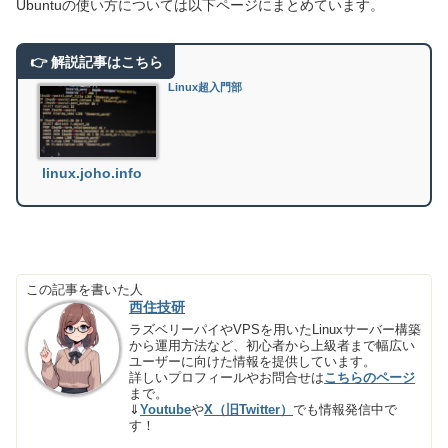
Ubuntuの使い方については以下ページにまとめています。
Linux超入門部
linux.joho.info
この記事を書いた人
西住技研
ラズベリーパイやVPSを用いたLinuxサーバー構築
から運用方法など、初心者から上級者まで幅広い
ユーザーに向けた情報を提供しています。
詳しいプロフィールやお問合せは
こちらのページ
まで。
⇓
Youtube
や
X（旧Twitter）
でも情報発信中で
す！