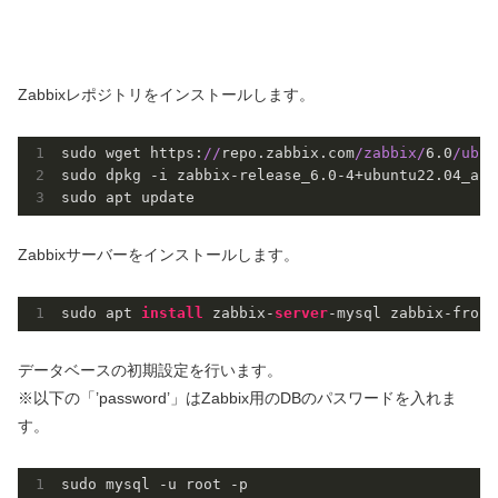
Zabbixレポジトリをインストールします。
sudo wget https:
//
repo.zabbix.com
/zabbix/
6.0
/ubun
sudo dpkg -i zabbix-release_6.
0
-
4
+ubuntu22.
04
_all
Zabbixサーバーをインストールします。
sudo apt 
install
 zabbix-
server
-mysql zabbix-front
データベースの初期設定を行います。
※以下の「’password’」はZabbix用のDBのパスワードを入れま
す。