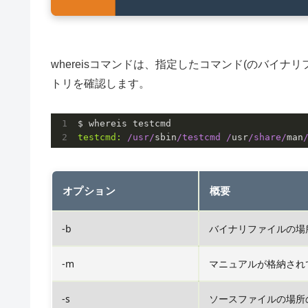
whereisコマンドは、指定したコマンド(のバイ
トリを確認します。
testcmd:
/usr/
sbin
/testcmd /
usr
/share/
man
オプション
概要
-b
バイナリファイルの場
-m
マニュアルが格納され
-s
ソースファイルの場所