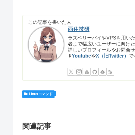
この記事を書いた人
西住技研
ラズベリーパイやVPSを用いた
者まで幅広いユーザーに向け
詳しいプロフィールやお問合
⇓
Youtube
や
X（旧Twitter）
で
Linuxコマンド
関連記事