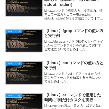
stdout、stderr)
Linuxコマンドで標準入力、標準出力、標
準エラー出力とエラー表示(stdin、
stdout、stderr)を行う方法についてオプシ
ョンと例題付きでまとめました。
【Linux】fgrepコマンドの使い方
Linuxコマンド
と実行例
Linuxのfgrepコマンドで標準入力やファイ
ルからコマンドラインを作成して実行す
る方法についてまとめました。
【Linux】cutコマンドの使い方と
Linuxコマンド
実行例
Linuxコマンド「cut」でファイルから指
定したフィールドを抽出する方法につい
てまとめました。
【Linux】atコマンドで指定した
Linuxコマンド
時間に1回だけタスクを実行
Linuxのcronの読み・書き方・設定方法に