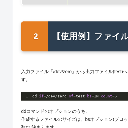
【使用例】ファイ
入力ファイル「/dev/zero」から出力ファイル(t
す。
dd 
if
=/dev/zero 
of
=test 
bs
=1M 
count
=5
ddコマンドのオプションのうち、
作成するファイルのサイズは、bsオプション(ブロック
数)で決まります。