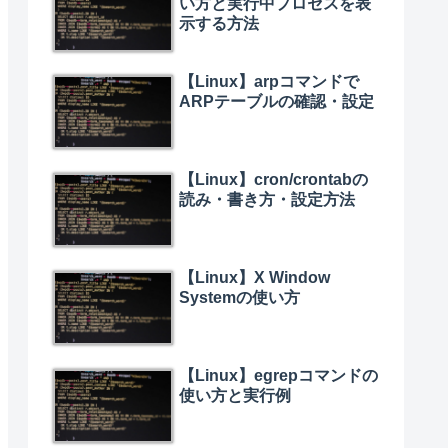
い方と実行中プロセスを表
示する方法
【Linux】arpコマンドで
ARPテーブルの確認・設定
【Linux】cron/crontabの
読み・書き方・設定方法
【Linux】X Window
Systemの使い方
【Linux】egrepコマンドの
使い方と実行例