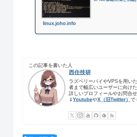
linux.joho.info
この記事を書いた人
西住技研
ラズベリーパイやVPSを用いた
者まで幅広いユーザーに向け
詳しいプロフィールやお問合
⇓
Youtube
や
X（旧Twitter）
で