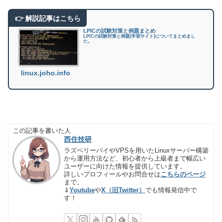
LPICの試験対策と例題まとめ
LPICの試験対策と例題(学習サイト)についてまとめまし
た。
linux.joho.info
この記事を書いた人
西住技研
ラズベリーパイやVPSを用いたLinuxサーバー構築
から運用方法など、初心者から上級者まで幅広い
ユーザーに向けた情報を提供しています。
詳しいプロフィールやお問合せは
こちらのページ
まで。
⇓
Youtube
や
X（旧Twitter）
でも情報発信中で
す！