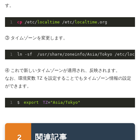
す。
cp
 /etc/
localtime
 /etc/
localtime
.org
③ タイムゾーンを変更します。
ln -sf  
/usr/
share
/zoneinfo/
Asia/Tokyo 
/etc/
local
④ これで新しいタイムゾーンが適用され、反映されます。
なお、環境変数 TZ を設定することでもタイムゾーン情報の設定
ができます。
$　
export
TZ
=
"Asia/Tokyo"
関連記事