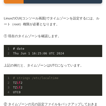
LinuxのCUI(コンソール画面)でタイムゾーンを設定するには、ル
ート（root）権限が必要となります。
① 現在のタイムゾーンを確認します。
# date

Thu Jun 
1
16
:
25
:
06
 UTC 
2024
上記の例だと、タイムゾーンはUTCになっています。
# strings /etc/localtime
TZ
if
2

TZ
if
2

UTC0
② タイムゾーンの元の設定ファイルをバックアップしておきま